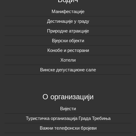
Манифестације
Дестинације у граду
Природне атракције
Вјерски објекти
Конобе и ресторани
Хотели
Винске дегустационе сале
О организацији
Вијeсти
Туристичка организација Града Требиња
Важни телефонски бројеви