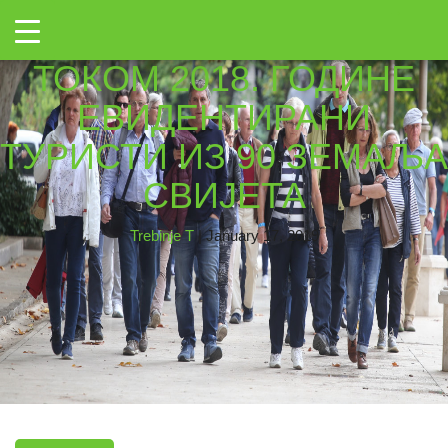
→
Toggle
1005×635
|
←
У ТРЕБИЊУ
ТОКОМ 2018. ГОДИНЕ
ЕВИДЕНТИРАНИ
ТУРИСТИ ИЗ 90 ЗЕМАЉА
СВИЈЕТА
Trebinje T
|
January 17, 2019