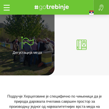
Toggle
-
+
Дегустација меда
Подручје Херцеговине је специфично по чињеници да је
природа даровала пчелама савршен простор за
производњу једног од најквалитетнијих врста меда на