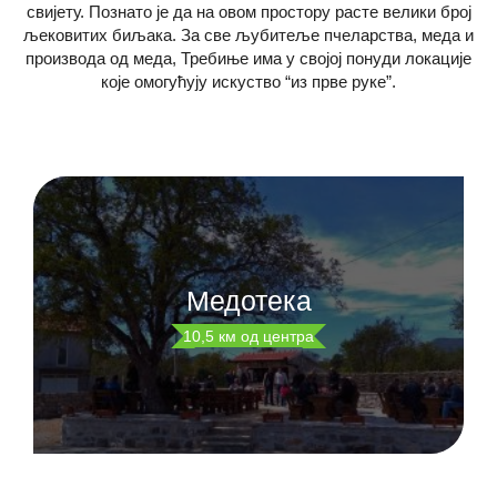
свијету. Познато је да на овом простору расте велики број
љековитих биљака. За све љубитеље пчеларства, меда и
производа од меда, Требиње има у својој понуди локације
које омогућују искуство “из прве руке”.
Медотека
10,5 км од центра