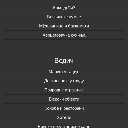
Како доћи?
Бензинске пумпе
Мјењачнице и банкомати
Херцеговачка кухиња
Водич
Манифестације
Дестинације у граду
Природне атракције
Вјерски објекти
Конобе и ресторани
Хотели
Винске дегустационе сале