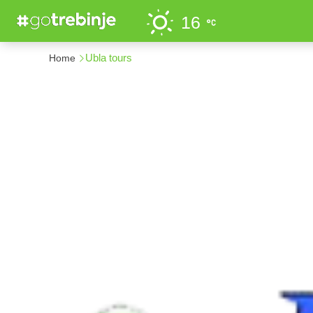
16
Ubla tours
Home