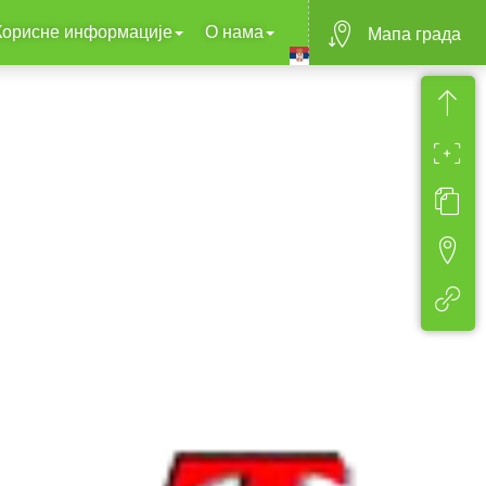
Корисне информације
О нама
Mапа града