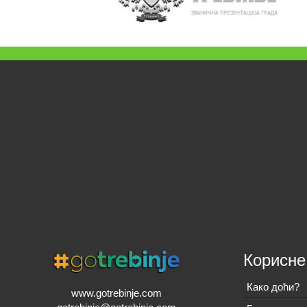
Корисне
Како доћи?
www.gotrebinje.com