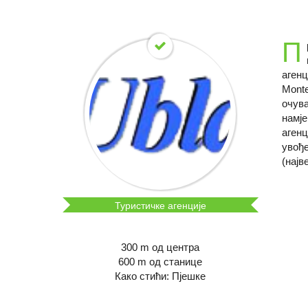
П
агенц
Monte
очува
намје
агенц
увође
(најв
Туристичке агенције
300 m од центра
600 m од станице
Како стићи: Пјешке