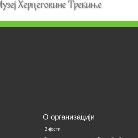
О организацији
Вијeсти