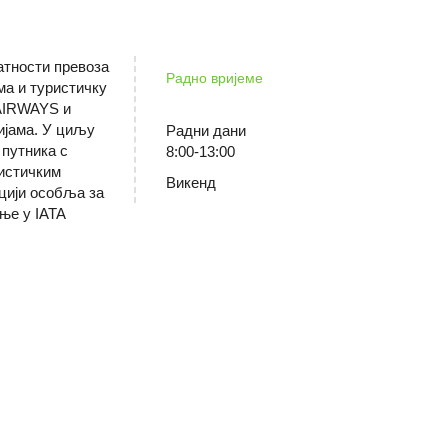
атности превоза
Радно вријеме
ма и туристичку
 AIRWAYS и
нијама. У циљу
Радни дани
 путника с
8:00-13:00
ристичким
Викенд
ацији особља за
ње у IATA