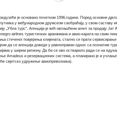
редузеће је основано почетком 1996.године. Поред основне дјел
путника у међународном друмском саобраћају, у свом саставу и
ију „Убла турс“. Агенција је већ овлашћени агент за продају Јат
negro airlines туристичких аранжмана и авио-карата на свим ли
ња стеченог повјерења клијената, стално се прати сервисирање
ром да се агенција доведе у равноправан однос са познатим ту
ијама у ширем региону. Да би се ово остварило ради се на едук
ње Amadeus и резервационих система, а планирано је и учлање
еће свјетско удружење авиопревозника).