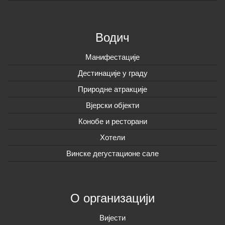
Водич
Манифестације
Дестинације у граду
Природне атракције
Вјерски објекти
Конобе и ресторани
Хотели
Винске дегустационе сале
О организацији
Вијeсти