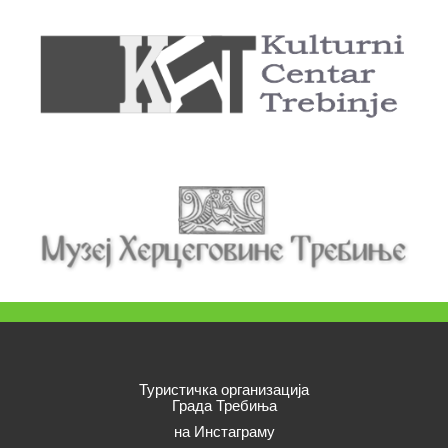
Туристичка организација
Града Требиња
на Инстаграму