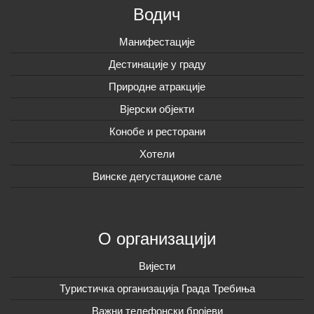
Водич
Манифестације
Дестинације у граду
Природне атракције
Вјерски објекти
Конобе и ресторани
Хотели
Винске дегустационе сале
О организацији
Вијeсти
Туристичка организација Града Требиња
Важни телефонски бројеви