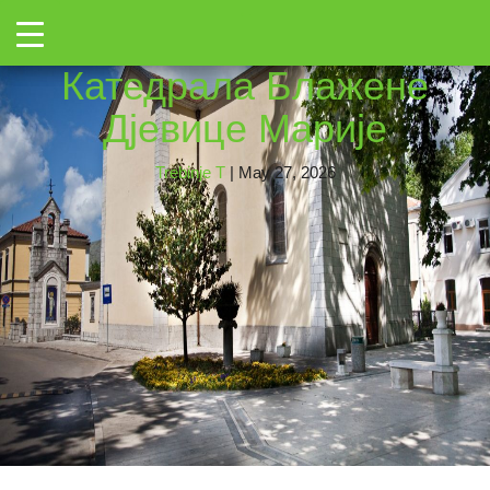
←
Toggle
Mia_agencija-9
|
←
Катедрала Блажене
Дјевице Марије
Trebinje T
|
May 27, 2026