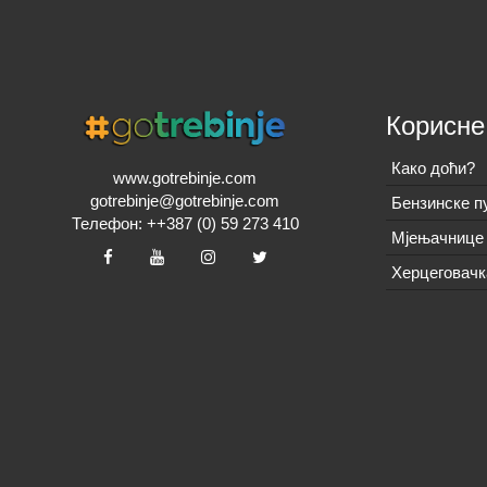
Корисне
Како доћи?
www.gotrebinje.com
gotrebinje@gotrebinje.com
Бензинске п
Телефон: ++387 (0) 59 273 410
Мјењачнице 
Херцеговачк