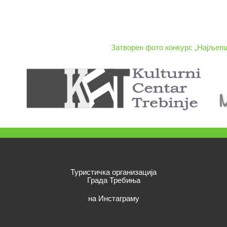
Затворен фото конкурс „Најљеп
Туристичка организација
Града Требиња
на Инстаграму