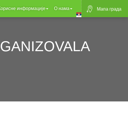
Корисне информације
О нама
Mапа града
RGANIZOVALA