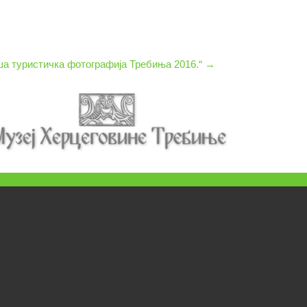
ша туристичка фотографија Требиња 2016.“
→