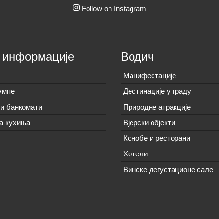
Follow on Instagram
 информације
Водич
Манифестације
умпе
Дестинације у граду
и банкомати
Природне атракције
а кухиња
Вјерски објекти
Конобе и ресторани
Хотели
Винске дегустационе сале