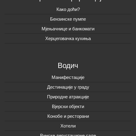
Како доћи?
Бензинске пумпе
Мјењачнице и банкомати
Херцеговачка кухиња
Водич
Манифестације
Дестинације у граду
Природне атракције
Вјерски објекти
Конобе и ресторани
Хотели
Винске дегустационе сале