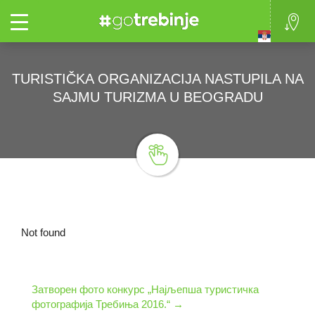
Toggle
TURISTIČKA ORGANIZACIJA NASTUPILA NA
SAJMU TURIZMA U BEOGRADU
Not found
Затворен фото конкурс „Најљепша туристичка
фотографија Требиња 2016.“
→