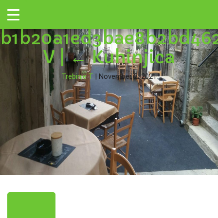
←
Toggle
IMG-
→
b1b20a1ed3bae8b2bd46
V
|
←
Kuhinjica
Trebinje T
|
November 2, 2021