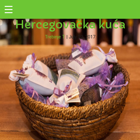
←
Toggle
IMG_2407
|
←
→
Hercegovačka kuća
Trebinje T
|
July 22, 2017