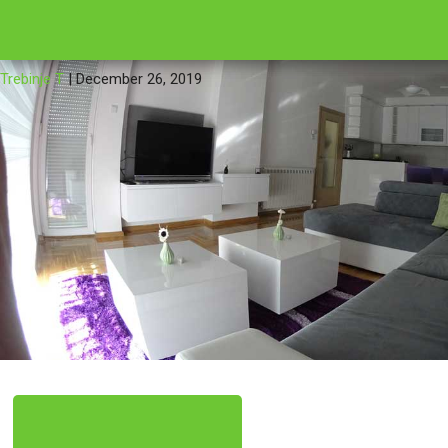
←
16
DSC05
Trebinje T
|
December 26, 2019