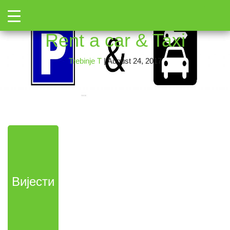
→
Toggle
parking-and-rent-a-car
|
←
Rent a car & Taxi
Trebinje T
|
August 24, 2017
Вијести