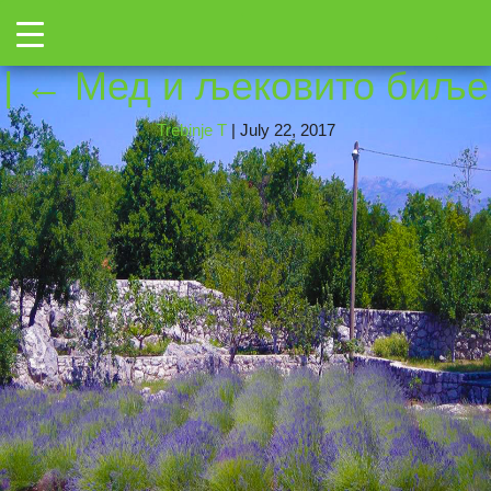
←
Toggle
1625572_76253235383055
→
|
←
Мед и љековито биље
Trebinje T
|
July 22, 2017