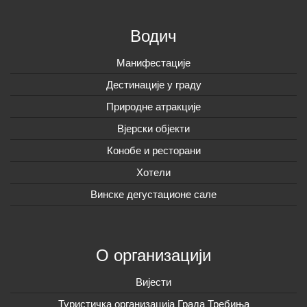
Водич
Манифестације
Дестинације у граду
Природне атракције
Вјерски објекти
Конобе и ресторани
Хотели
Винске дегустационе сале
О организацији
Вијeсти
Туристичка организација Града Требиња