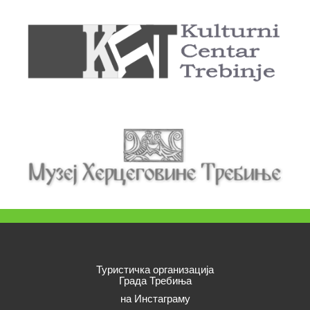
Туристичка организација
Града Требиња
на Инстаграму