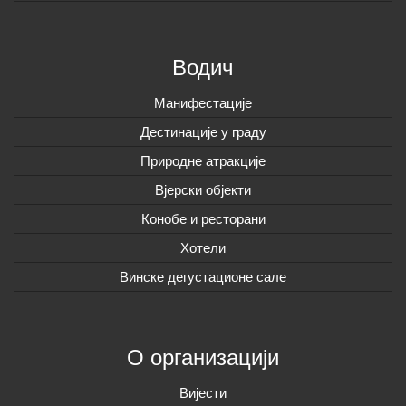
Водич
Манифестације
Дестинације у граду
Природне атракције
Вјерски објекти
Конобе и ресторани
Хотели
Винске дегустационе сале
О организацији
Вијeсти