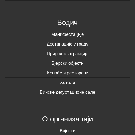
Водич
Манифестације
Дестинације у граду
Природне атракције
Вјерски објекти
Конобе и ресторани
Хотели
Винске дегустационе сале
О организацији
Вијeсти