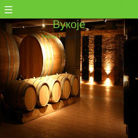
→
Toggle
4
|
←
Винска галерија
Вукоје
Trebinje T
|
August 16, 2017