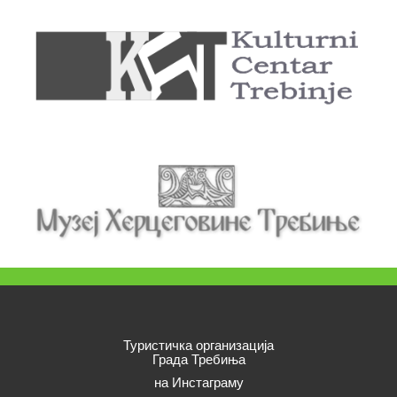
Туристичка организација
Града Требиња
на Инстаграму