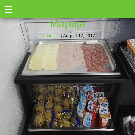
←
Toggle
106918246
|
←
Вила
→
Марија
Trebinje T
|
August 17, 2017