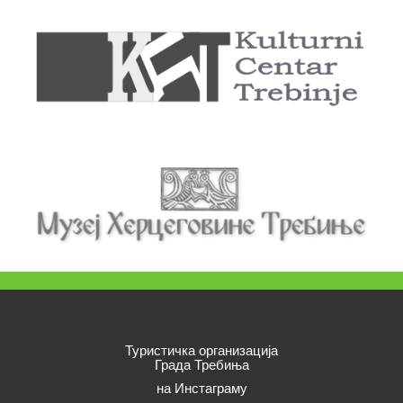
Туристичка организација
Града Требиња
на Инстаграму