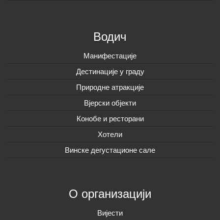
Водич
Манифестације
Дестинације у граду
Природне атракције
Вјерски објекти
Конобе и ресторани
Хотели
Винске дегустационе сале
О организацији
Вијeсти