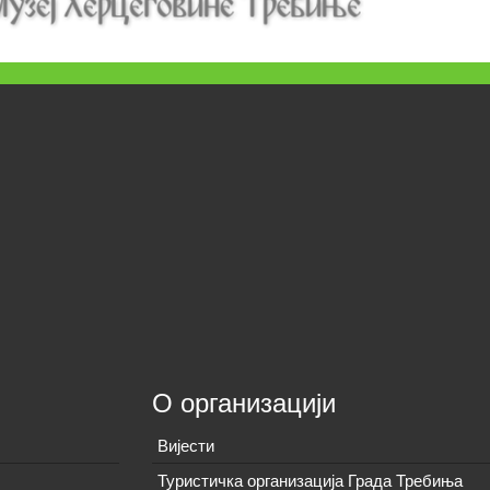
О организацији
Вијeсти
Туристичка организација Града Требиња