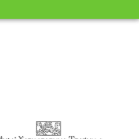
s
Корисне информације
О нама
Mапа града