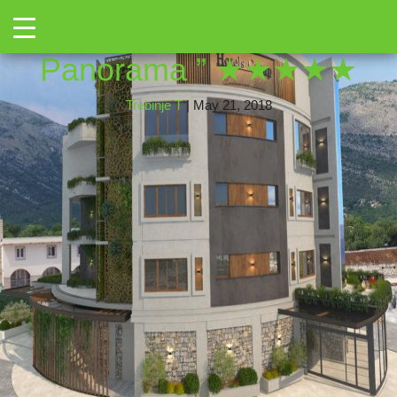
←
Toggle
panorama 2
|
←
” SL
→
Panorama ” ★★★★★
Trebinje T
|
May 21, 2018