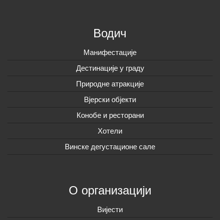
Водич
Манифестације
Дестинације у граду
Природне атракције
Вјерски објекти
Конобе и ресторани
Хотели
Винске дегустационе сале
О организацији
Вијeсти