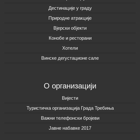
Дестинације у граду
Природне атракције
Вјерски објекти
Конобе и ресторани
Хотели
Винске дегустационе сале
О организацији
Вијeсти
Туристичка организација Града Требиња
Важни телефонски бројеви
Јавне набавке 2017