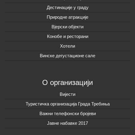
Дестинације у граду
Природне атракције
Вјерски објекти
Конобе и ресторани
Хотели
Винске дегустационе сале
О организацији
Вијeсти
Туристичка организација Града Требиња
Важни телефонски бројеви
Јавне набавке 2017