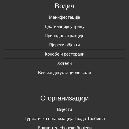
Водич
Манифестације
Дестинације у граду
Природне атракције
Вјерски објекти
Конобе и ресторани
Хотели
Винске дегустационе сале
О организацији
Вијeсти
Туристичка организација Града Требиња
Важни телефонски бројеви