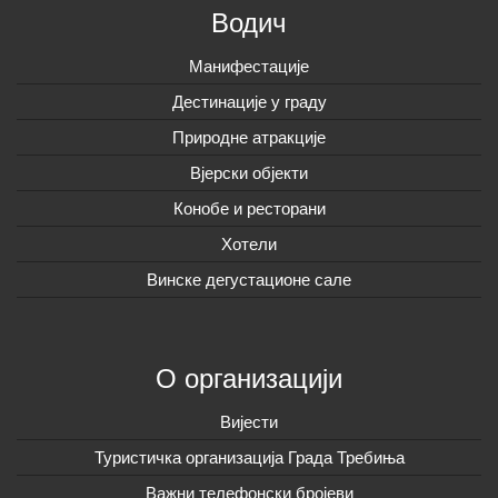
Водич
Манифестације
Дестинације у граду
Природне атракције
Вјерски објекти
Конобе и ресторани
Хотели
Винске дегустационе сале
О организацији
Вијeсти
Туристичка организација Града Требиња
Важни телефонски бројеви