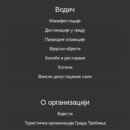
Водич
Манифестације
Дестинације у граду
Природне атракције
Вјерски објекти
Конобе и ресторани
Хотели
Винске дегустационе сале
О организацији
Вијeсти
Туристичка организација Града Требиња