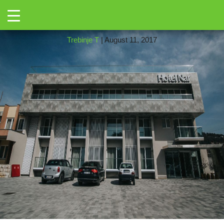
←
Toggle
Nar
|
←
Нар ★★★★
→
Trebinje T
|
August 11, 2017