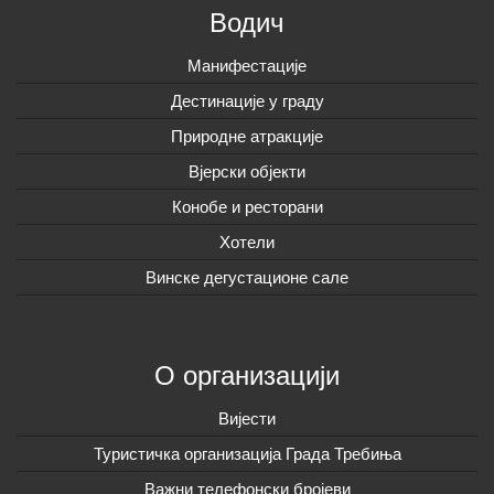
Водич
Манифестације
Дестинације у граду
Природне атракције
Вјерски објекти
Конобе и ресторани
Хотели
Винске дегустационе сале
О организацији
Вијeсти
Туристичка организација Града Требиња
Важни телефонски бројеви