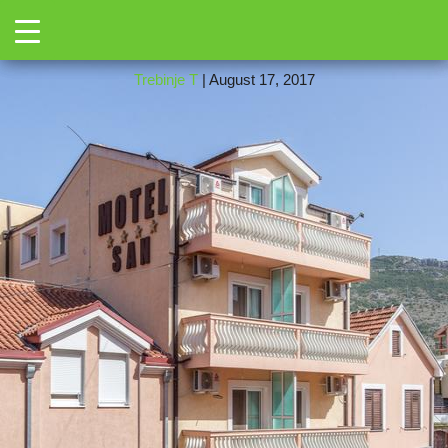
→
Toggle
56041683
|
←
Сан ★★★
Trebinje T
|
August 17, 2017