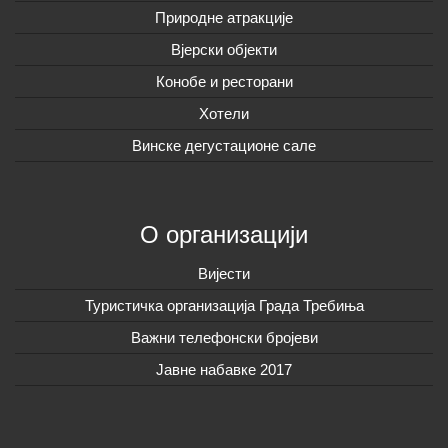
Природне атракције
Вјерски објекти
Конобе и ресторани
Хотели
Винске дегустационе сале
О организацији
Вијeсти
Туристичка организација Града Требиња
Важни телефонски бројеви
Јавне набавке 2017