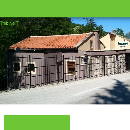
←
16
Trebinje T
|
August 17, 2017