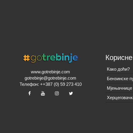
Корисне
Како доћи?
www.gotrebinje.com
gotrebinje@gotrebinje.com
Бензинске п
Телефон: ++387 (0) 59 273 410
Мјењачнице 
Херцеговачк