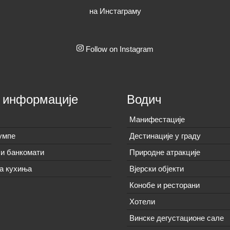
на Инстаграму
Follow on Instagram
 информације
Водич
Манифестације
умпе
Дестинације у граду
и банкомати
Природне атракције
а кухиња
Вјерски објекти
Конобе и ресторани
Хотели
Винске дегустационе сале