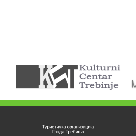
Туристичка организација
Града Требиња