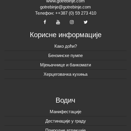
www.gotrebinje.com
gotrebinje@gotrebinje.com
Телефон: ++387 (0) 59 273 410
Корисне информације
Како доћи?
Бензинске пумпе
Мјењачнице и банкомати
Херцеговачка кухиња
Водич
Манифестације
Дестинације у граду
Природне атракције