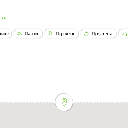
 за
амце
Парове
Породице
Пријатеље