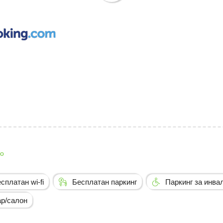
о
сплатан wi-fi
Бесплатан паркинг
Паркинг за инва
р/салон