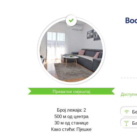
Приватни смјештај
Доступн
Број лежаја: 2
Бе
500 м од центра
30 м од станице
Ба
Како стићи: Пјешке