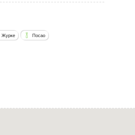
Журке
Посао