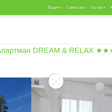
Водич
Смештај
Гастро
Апартман DREAM & RELAX ★★