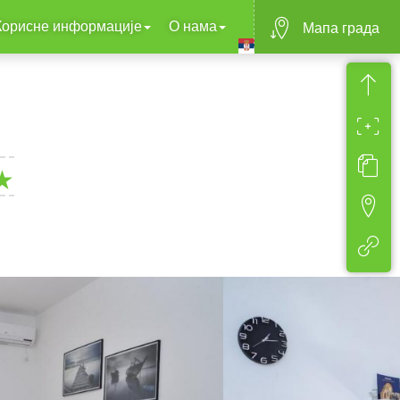
Корисне информације
О нама
Mапа града
★