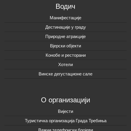
Водич
Манифестације
Дестинације у граду
Природне атракције
Вјерски објекти
Конобе и ресторани
Хотели
Винске дегустационе сале
О организацији
Вијeсти
Туристичка организација Града Требиња
Важни телефонски бројеви