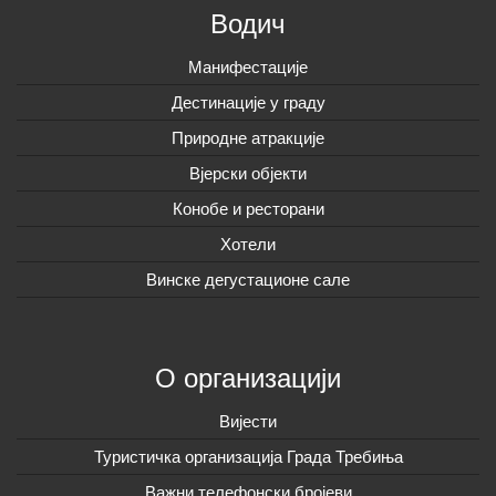
Водич
Манифестације
Дестинације у граду
Природне атракције
Вјерски објекти
Конобе и ресторани
Хотели
Винске дегустационе сале
О организацији
Вијeсти
Туристичка организација Града Требиња
Важни телефонски бројеви