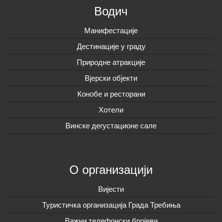
Водич
Манифестације
Дестинације у граду
Природне атракције
Вјерски објекти
Конобе и ресторани
Хотели
Винске дегустационе сале
О организацији
Вијeсти
Туристичка организација Града Требиња
Важни телефонски бројеви