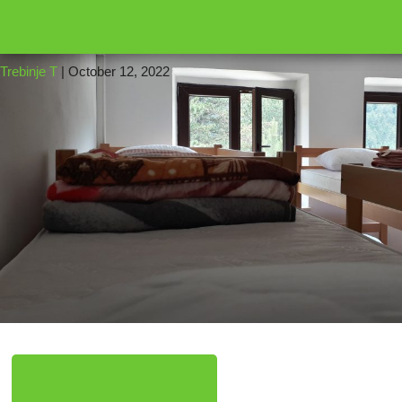
←
16
12
Trebinje T
|
October 12, 2022