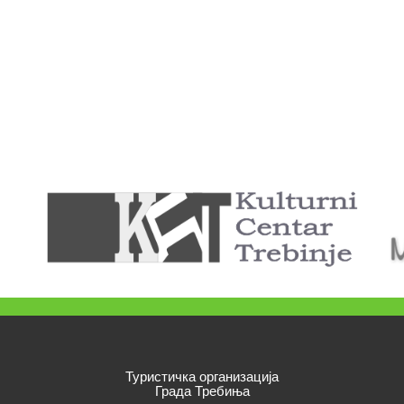
Туристичка организација
Града Требиња