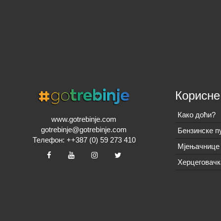
Корисне
Како доћи?
www.gotrebinje.com
gotrebinje@gotrebinje.com
Бензинске п
Телефон: ++387 (0) 59 273 410
Мјењачнице 
Херцеговачк