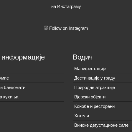
на Инстаграму
Follow on Instagram
 информације
Водич
Манифестације
умпе
Дестинације у граду
и банкомати
Природне атракције
а кухиња
Вјерски објекти
Конобе и ресторани
Хотели
Винске дегустационе сале