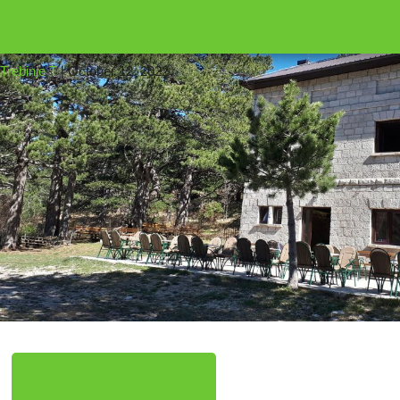
16
01
Trebinje T
|
October 12, 2022