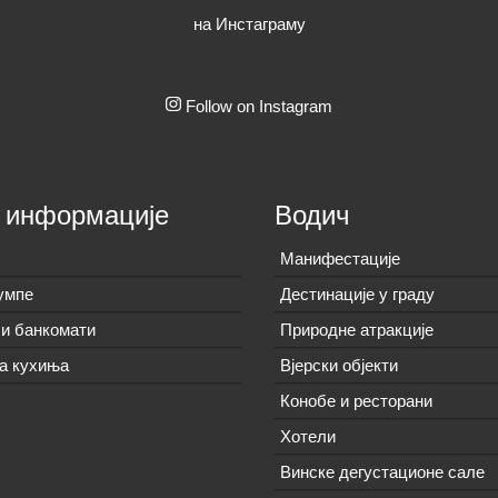
на Инстаграму
Follow on Instagram
 информације
Водич
Манифестације
умпе
Дестинације у граду
и банкомати
Природне атракције
а кухиња
Вјерски објекти
Конобе и ресторани
Хотели
Винске дегустационе сале