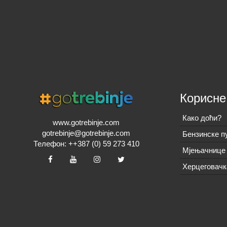
Корисне
Како доћи?
www.gotrebinje.com
gotrebinje@gotrebinje.com
Бензинске п
Телефон: ++387 (0) 59 273 410
Мјењачнице 
Херцеговачк