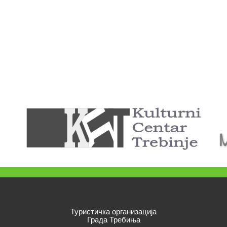
Туристичка организација
Града Требиња