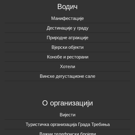
Водич
Манифестације
Дестинације у граду
Природне атракције
Вјерски објекти
Конобе и ресторани
Хотели
Винске дегустационе сале
О организацији
Вијeсти
Туристичка организација Града Требиња
Важни телефонски бројеви