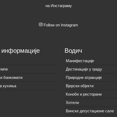
на Инстаграму
Follow on Instagram
 информације
Водич
Манифестације
умпе
Дестинације у граду
и банкомати
Природне атракције
а кухиња
Вјерски објекти
Конобе и ресторани
Хотели
Винске дегустационе сале