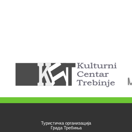
Туристичка организација
Града Требиња