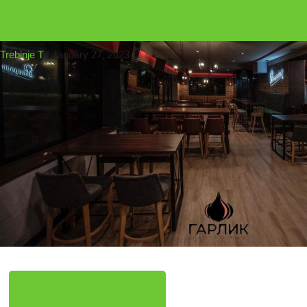
←
16
IMG-202
Trebinje T
|
January 27, 2023