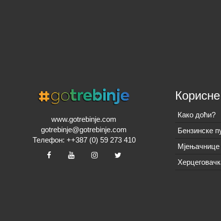
Корисне
Како доћи?
www.gotrebinje.com
gotrebinje@gotrebinje.com
Бензинске п
Телефон: ++387 (0) 59 273 410
Мјењачнице 
Херцеговачк