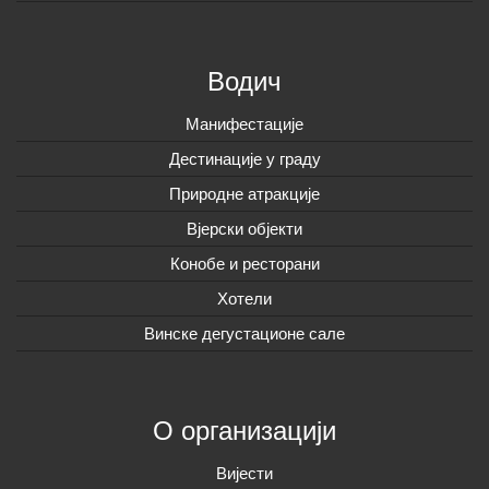
Водич
Манифестације
Дестинације у граду
Природне атракције
Вјерски објекти
Конобе и ресторани
Хотели
Винске дегустационе сале
О организацији
Вијeсти