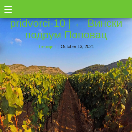
←
Toggle
vinarija-popovac-trebinje-
pridvorci-10
|
←
Вински
подрум Поповац
Trebinje T
|
October 13, 2021