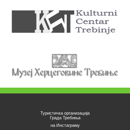
Туристичка организација
Града Требиња
на Инстаграму