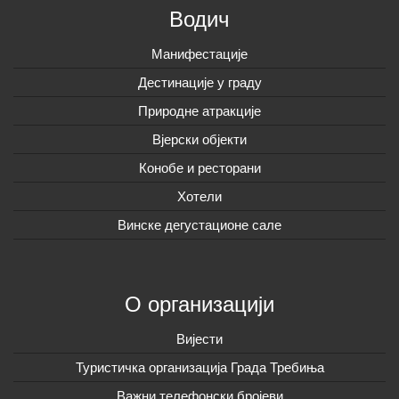
Водич
Манифестације
Дестинације у граду
Природне атракције
Вјерски објекти
Конобе и ресторани
Хотели
Винске дегустационе сале
О организацији
Вијeсти
Туристичка организација Града Требиња
Важни телефонски бројеви