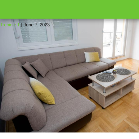
←
16
1457520
Trebinje T
|
June 7, 2023