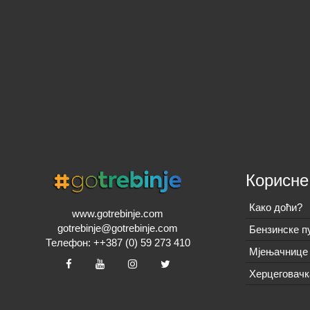
Корисне
Како доћи?
www.gotrebinje.com
gotrebinje@gotrebinje.com
Бензинске п
Телефон: ++387 (0) 59 273 410
Мјењачнице 
Херцеговачк