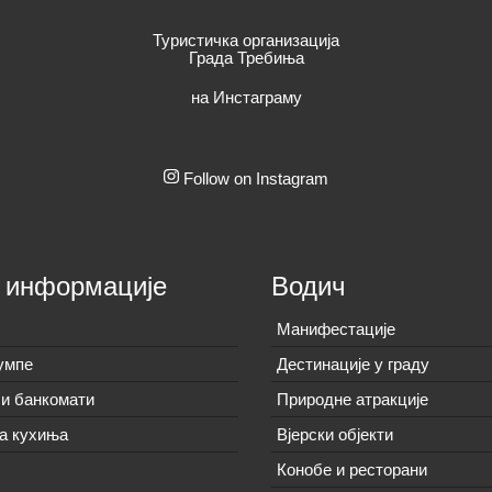
Туристичка организација
Града Требиња
на Инстаграму
Follow on Instagram
 информације
Водич
Манифестације
умпе
Дестинације у граду
и банкомати
Природне атракције
а кухиња
Вјерски објекти
Конобе и ресторани