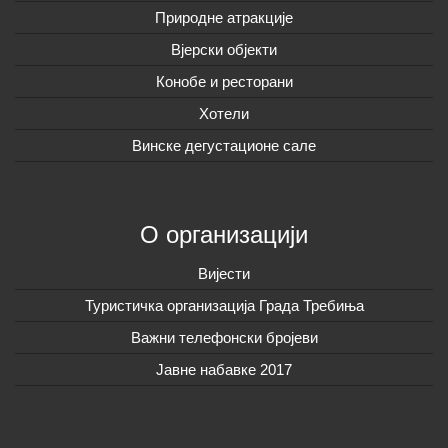
Природне атракције
Вјерски објекти
Конобе и ресторани
Хотели
Винске дегустационе сале
О организацији
Вијeсти
Туристичка организација Града Требиња
Важни телефонски бројеви
Јавне набавке 2017