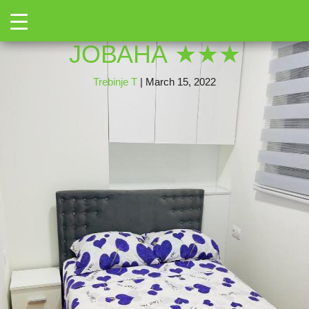
←
Toggle
346237446
|
←
Апартман
→
ЈОВАНА ★★★
Trebinje T
|
March 15, 2022