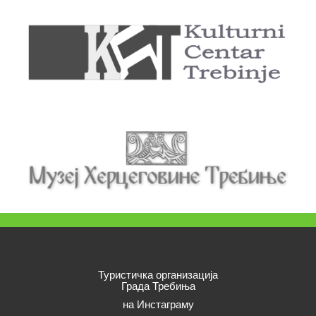
Туристичка организација
Града Требиња
на Инстаграму