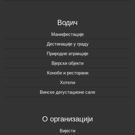
Водич
Манифестације
Дестинације у граду
Природне атракције
Вјерски објекти
Конобе и ресторани
Хотели
Винске дегустационе сале
О организацији
Вијeсти