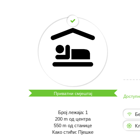
Приватни смјештај
Доступн
Број лежаја: 1
Бе
200 m од центра
550 m од станице
Кл
Како стићи: Пјешке