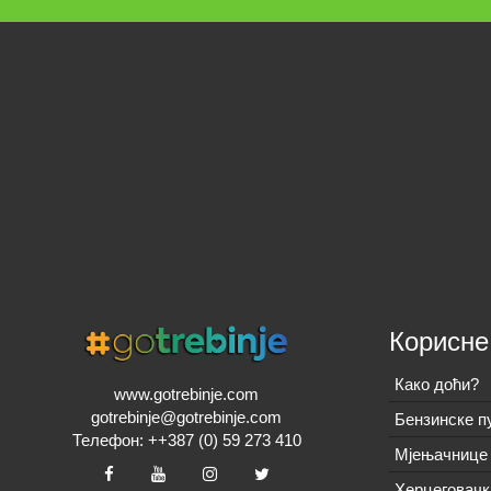
Корисне
Како доћи?
www.gotrebinje.com
gotrebinje@gotrebinje.com
Бензинске п
Телефон: ++387 (0) 59 273 410
Мјењачнице 
Херцеговачк