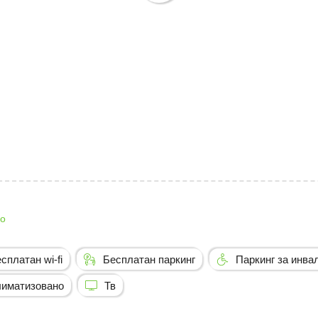
о
сплатан wi-fi
Бесплатан паркинг
Паркинг за инва
иматизовано
Тв