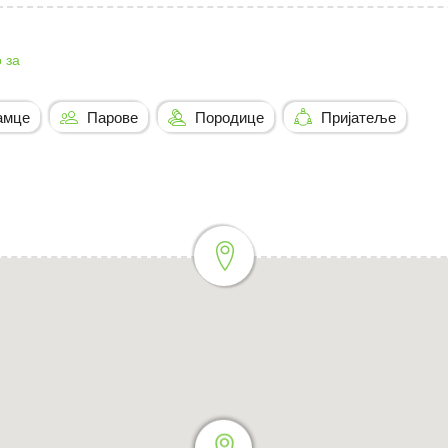
 за
амце
Парове
Породице
Пријатеље