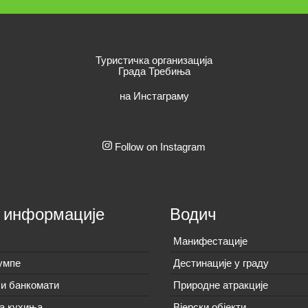
Туристичка организација
Града Требиња
на Инстаграму
Follow on Instagram
 информације
Водич
Манифестације
умпе
Дестинације у граду
и банкомати
Природне атракције
а кухиња
Вјерски објекти