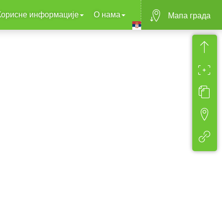
Корисне информације
О нама
Mапа града