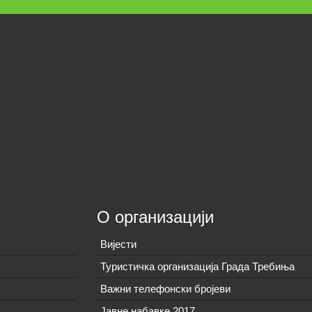
О организацији
Вијeсти
Туристичка организација Града Требиња
Важни телефонски бројеви
Јавне набавке 2017