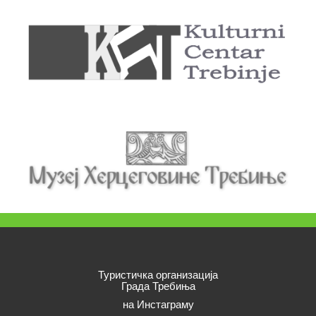
Туристичка организација
Града Требиња
на Инстаграму