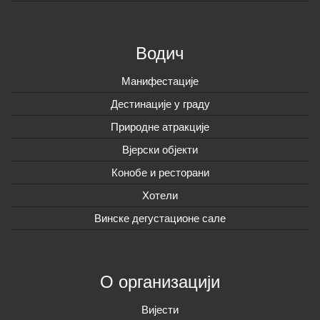
Водич
Манифестације
Дестинације у граду
Природне атракције
Вјерски објекти
Конобе и ресторани
Хотели
Винске дегустационе сале
О организацији
Вијeсти