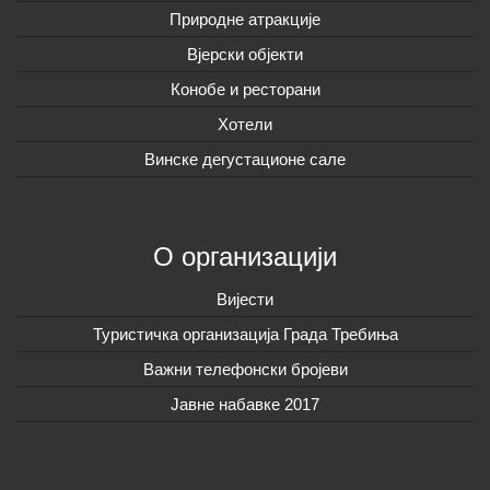
Природне атракције
Вјерски објекти
Конобе и ресторани
Хотели
Винске дегустационе сале
О организацији
Вијeсти
Туристичка организација Града Требиња
Важни телефонски бројеви
Јавне набавке 2017