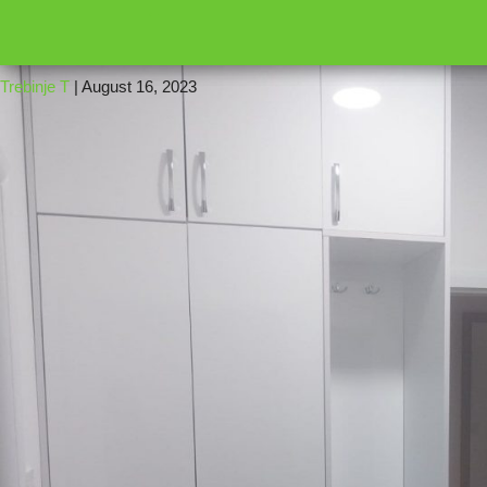
←
16
1692181
Trebinje T
|
August 16, 2023