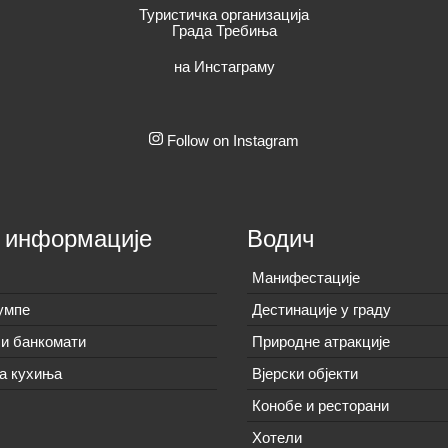
Туристичка организација
Града Требиња
на Инстаграму
Follow on Instagram
 информације
Водич
Манифестације
умпе
Дестинације у граду
и банкомати
Природне атракције
а кухиња
Вјерски објекти
Конобе и ресторани
Хотели