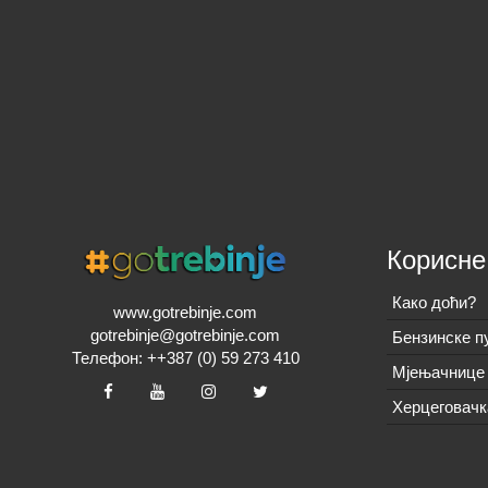
Корисне
Како доћи?
www.gotrebinje.com
gotrebinje@gotrebinje.com
Бензинске п
Телефон: ++387 (0) 59 273 410
Мјењачнице 
Херцеговачк