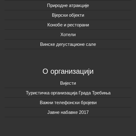
Природне атракције
Вјерски објекти
Конобе и ресторани
Хотели
Винске дегустационе сале
О организацији
Вијeсти
Туристичка организација Града Требиња
Важни телефонски бројеви
Јавне набавке 2017