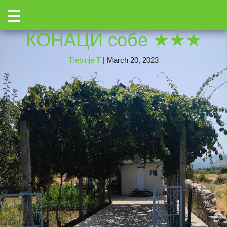
←
Toggle
311538142
|
←
МАРКОВИ
→
КОНАЦИ собе ★★★
Trebinje T
|
March 20, 2023