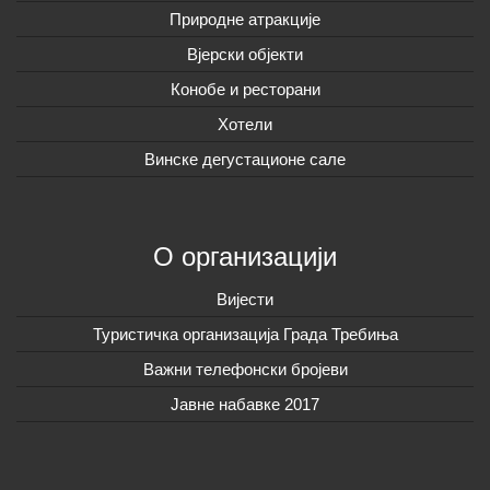
Природне атракције
Вјерски објекти
Конобе и ресторани
Хотели
Винске дегустационе сале
О организацији
Вијeсти
Туристичка организација Града Требиња
Важни телефонски бројеви
Јавне набавке 2017