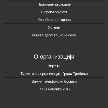
Природне атракције
Вјерски објекти
Конобе и ресторани
Хотели
Винске дегустационе сале
О организацији
Вијeсти
Туристичка организација Града Требиња
Важни телефонски бројеви
Јавне набавке 2017