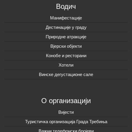
Водич
Манифестације
Дестинације у граду
Природне атракције
Вјерски објекти
Конобе и ресторани
Хотели
Винске дегустационе сале
О организацији
Вијeсти
Туристичка организација Града Требиња
Важни телефонски бројеви