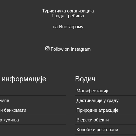
Туристичка организација
Града Требиња
на Инстаграму
Follow on Instagram
 информације
Водич
Манифестације
умпе
Дестинације у граду
и банкомати
Природне атракције
а кухиња
Вјерски објекти
Конобе и ресторани