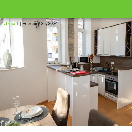
←
16
5201929
Trebinje T
|
February 26, 2024