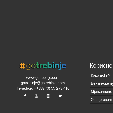
Корисне
Како доћи?
www.gotrebinje.com
gotrebinje@gotrebinje.com
Бензинске п
Телефон: ++387 (0) 59 273 410
Мјењачнице 
Херцеговачк