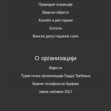
Природне атракције
Вјерски објекти
Конобе и ресторани
Хотели
Винске дегустационе сале
О организацији
Вијeсти
Туристичка организација Града Требиња
Важни телефонски бројеви
Јавне набавке 2017