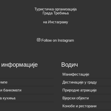
Туристичка организација
Града Требиња
на Инстаграму
Follow on Instagram
 информације
Водич
Манифестације
умпе
Дестинације у граду
и банкомати
Природне атракције
а кухиња
Вјерски објекти
Конобе и ресторани