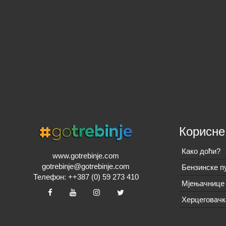
Корисне
Како доћи?
www.gotrebinje.com
gotrebinje@gotrebinje.com
Бензинске п
Телефон: ++387 (0) 59 273 410
Мјењачнице 
Херцеговачк